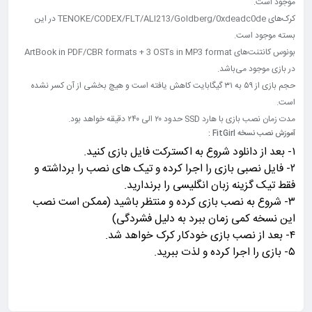
موجود است.
کرک‌های TENOKE/CODEX/FLT/ALI213/Goldberg/0xdeadc0de در این
بسته موجود است.
بونوس کانتنت‌های ArtBook in PDF/CBR formats + 3 OSTs in MP3 format
در بازی موجود می‌باشد.
حجم بازی از ۵۹ به ۳۱ گیگابایت کاهش یافته است و هیچ بخشی از آن کسر نشده
است.
مدت زمان نصب بازی با هارد SSD حدود ۲۰ الی ۲۴۰ دقیقه خواهد بود.
آموزش نصب نسخه FitGirl :
۱- بعد از دانلود شروع به اکسترکت فایل بازی کنید.
۲- فایل نصبی بازی را اجرا کرده و تیک های نصب را برداشته و
فقط تیک گزینه زبان انگلیسی را برندارید.
۳- شروع به نصب بازی کرده و منتظر باشید (ممکن است نصب
این نسخه کمی زمان ببرد به دلیل فشردگی)
۴- بعد از نصب بازی خودکار کرک خواهد شد.
۵- بازی را اجرا کرده و لذت ببرید.