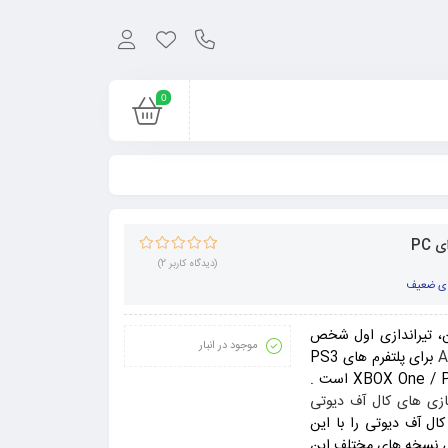
0
1
امتیاز
5.00
از
(دیدگاه کاربر
2
)
5 امتیاز
ای ضعیف
مشتری
، تیراندازی اول شخص
موجود در انبار
A
برای پلتفرم های PS3
/ XBOX 360 / PC / Wii عرضه شده و کنسول های نسل هشتم XBOX One / PS4 است .
ازی های کال آف دیوتی
کال آف دیوتی را با این
قرص نسخه های مختلف این