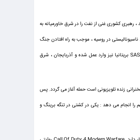
لاسد ، رهبری کشوری غنی از نفت را در شرق خاورمیانه به
اسیونالیستی در روسیه ، موجب به راه افتادن جنگ
داخلی در این کشور شده است. به موجب این درگیری ها ، ایالات متحده ، نیروی دریایی این کشور و همچنین کماندوهای SAS بریتانیا نیز وارد عمل شده و آذربایجان ، شرق
سد در حال سخنرانی زنده تلویزیونی است حمله آغاز می گردد. پس
مه پیدا می کند ، در این میان نیروی هوایی ویژه بریتانیا (SAS) ، دو عملیات مهم را انجام می دهد : یکی در کشتی در تنگه برینگ و
اطلاعات جمع آوری شده حاکی از آن هستند که دولت خالد الاسد احتمالاً سلاح های اتمی ساخته شده توسط روسیه را در اختیار دارد. Call Of Duty 4 Modern Warfare روایتی