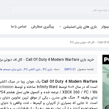
پیوتر
پیگیری سفارش
تماس با ما
بازی های پلی استیشن
خرید بازی Call Of Duty 4 Modern Warfare – کال اف دیوتی برای PC
شناسه محصول:
GKPC-21
دسته:
بازی PC
,
بازی اکشن PC
,
بازی برای سیستم ه
Call Of Duty 4 Modern Warfare
یک عنوان زیبا در سبک اکشن
است که در سال ۲۰۰۷ توسط Infinity Ward ساخته و توسط
ctivision
ندای وظیفه ۴: جنگ های مدرن ، یکی از موفق ترین عناوین دنیای
ب
است. تا جایی که بسیاری از کاربران و گیمرها ، لذت واقعی با دنیای 
نسخه تجربه کردند و از آن زمان به بعد ، به یکی از طرفداران پر و پا 