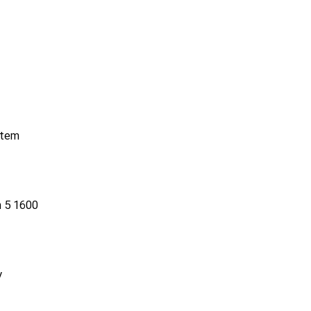
stem
n 5 1600
y