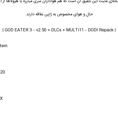
ته‌ی مثبت این تلفیق آن است که هم هواداران سری مبارزه با هیولاها از ا
حال و هوای مخصوص به ژاپن علاقه دارند.
| GOD EATER 3 – v2.50 + DLCs + MULTi11 – DODI Repack |
stem
120
0X