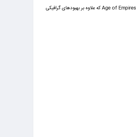
کرده است. این عنوان برای پلتفرم‌ PC به صورت انحصاری ساخته شده است. نسخه‌ی Definitive Edition از نسخه‌ی سوم بازی Age of Empires که علاوه بر بهبودهای گرافیکی