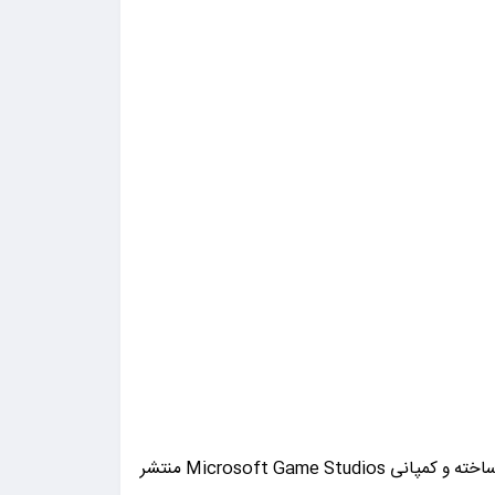
یک عنوان استراتژیکی می‌باشد که توسط استودیوی Tantalus Media ساخته و کمپانی Microsoft Game Studios منتشر