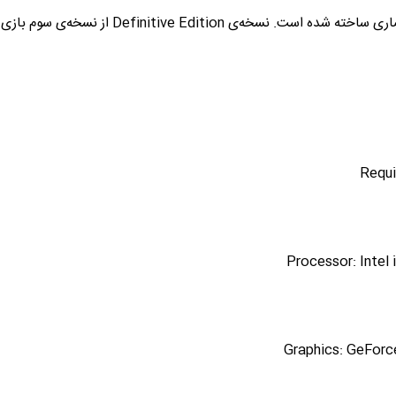
Requi
Processor: Inte
Graphics: GeForc