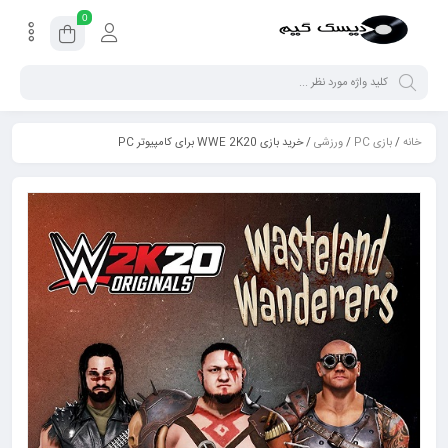
0
خانه
/
بازی PC
/
ورزشی
/ خرید بازی WWE 2K20 برای کامپیوتر PC