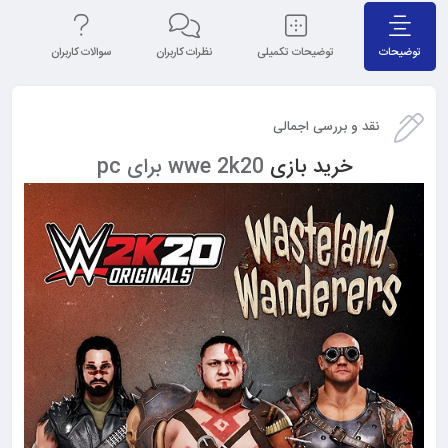
توضیحات
توضیحات تکمیلی
نظرات کاربران
سوالات کاربران
نق
نقد و بررسی اجمالی
خرید بازی
wwe 2k20 برای pc