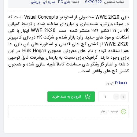
5
امتیاز
5.00
از
شناسه محصول:
GKPC-722
دسته:
بازی PC
,
مبارزه ای
,
ورزشی
5 امتیاز
مشتری
بازی WWE 2K20 محصولی از استودیو Visual Concepts است که
در سبک ورزشی، شبیه‌سازی و مبارزه‌ای ساخته شده و توسط کمپانی
۲K در ۲۱ اککتبر ۲۰۱۹ منتشر شده است. WWE 2K20 اینبار با کلی
امکانات و مود های جدید وارد بازار شده و شرکت ۲K در بازی کامپیوتر
WWE 2K20 از کشتی کج های قدیمی و اسطوره های این بازی ها
هم استفاده کرده و نام های معروفی همچون Hulk Hogan در این
بازی وجود دارند. گرافیک بازی نسبت به پارسال پیشرفت قابل توجهی
داشته و اینبار گزارشگر های مسابقات کاملاً شبیه سازی شده و همچون
کشتی کح های واقعی است…
۱۲۱۰۰۰۰
تومان
افزودن به سبد خرید
موجود در انبار