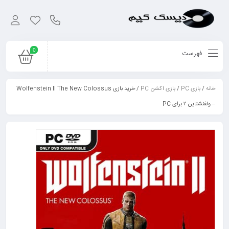
0
فهرست
خانه
/
بازی PC
/
بازی اکشن PC
/ خرید بازی Wolfenstein II The New Colossus
– ولفنشتاین ۲ برای PC