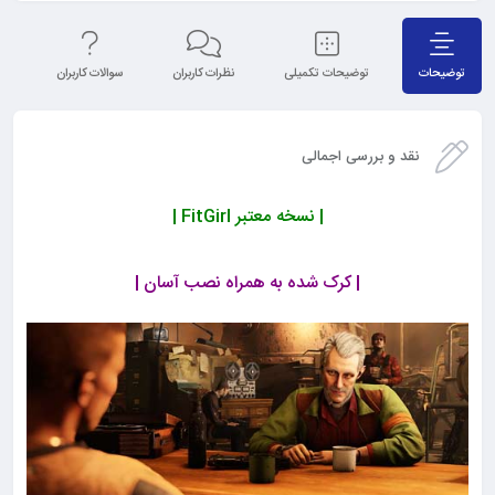
توضیحات
توضیحات تکمیلی
نظرات کاربران
سوالات کاربران
نق
نقد و بررسی اجمالی
| نسخه معتبر FitGirl |
| کرک شده به همراه نصب آسان |