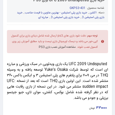
خرید بازی UFC 2009 Undisputed برای PS3
شناسه محصول:
GKPS3-431
دسته:
اکشن
,
خرید بازی پلی استیشن - بهترین عناوین با قیمت مناسب
,
خرید
بازی پلی استیشن 3
,
خرید بازی پلی استیشن 3
,
مبارزه ای
توجه مهم:
دقت شود بازی های ps3 ارسال شده شامل دیتای بازی برای کنسول
کپی خور می باشد و دیسک اورجینال بازی نیست و باید مطابق آموزش زیر روی
کنسول نصب شوند.
مشاهده آموزش نصب بازی PS3
UFC 2009 Undisputed یک بازی ویدئویی در سبک ورزشی و مبارزه
ای است که توسط شرکت Yuke’s Osaka توسعه یافته و به وسیله
THQ در می ۲۰۰۹ برای پلتفرم های پلی استیشن ۳ و ایکس باکس ۳۶۰
منتشر شده است. این اولین بازی THQ است که بعد از نسخه UFC:
sudden impact منتشر می شود. در این نسخه از بازی رقابت هایی
که در نظر گرفته شده شامل: بوکس، کشتی، موای تای، جیو جیتسو
برزیلی و جودو می باشد.
۳۳۰۰۰۰
تومان