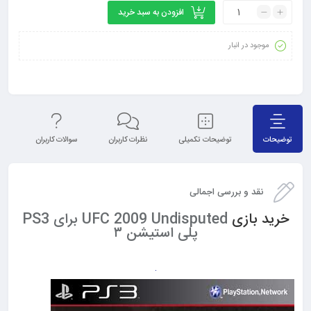
افزودن به سبد خرید
موجود در انبار
توضیحات
توضیحات تکمیلی
نظرات کاربران
سوالات کاربران
نق
نقد و بررسی اجمالی
خرید بازی
UFC 2009 Undisputed برای PS3
پلی استیشن ۳