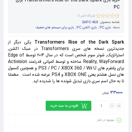
خرید بازی Transformers Rise of the Dark Spark برای
PC
(دیدگاه کاربر
1
)
1
امتیاز
5.00
از
شناسه محصول:
GKPC-468
5 امتیاز
دسته:
بازی PC
,
بازی اکشن PC
,
بازی برای سیستم های ضعیف
مشتری
Transformers Rise of the Dark Spark
یکی دیگر از
جدیدترین نسخه های سری Transformers در سبک اکشن,
استراتژیک, شوتر سوم شخص است که در سال ۲۰۱۴ توسط Edge of
Reality, WayForward ساخته و توسط کمپانی قدرتمند Activision
برای پلتفرم های PS3 / PC / XBOX 360 / Wii U و همچنین کنسول
های نسل هشتم یعنی XBOX ONE و PS4 عرضه شده است . مطمئنا
تا به حال اسم سری بازی تبدیل شونده ها را شدیده اید.
۳۳۰۰۰۰
تومان
افزودن به سبد خرید
موجود در انبار