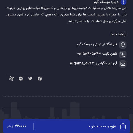
درباره دیسک گیم
طی سال‌ها تلاش و تحقیقات درباره بازی‌های رایانه‌ای و کنسول‌ها توانسته‌ایم بهترین کیفیت
بازار را همراه با بهترین قیمت ها برای شما عزیزان ارائه دهیم. که حاصل آن داشتن مشتری
های بزرگواری مثل شماست . با ما همراه باشد .
ارتباط با ما
فروشگاه اینترنتی دیسک گیم
تلفن ثابت: 05155425343
آی دی تلگرامی: game_5343@
کلیه حقوق مادی و معنوی برای این سایت محفوظ می باشد
۳۳۰۰۰۰
افزودن به سبد خرید
تومان