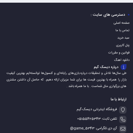
به
به
به
سبد
سبد
سبد
دسترسی های سایت :
صفحه اصلی
تماس با ما
سبد خرید
پنل کاربری
قوانین و مقررات
دانلود اهنگ
درباره دیسک گیم
طی سال‌ها تلاش و تحقیقات درباره بازی‌های رایانه‌ای و کنسول‌ها توانسته‌ایم بهترین کیفیت
بازار را همراه با بهترین قیمت ها برای شما عزیزان ارائه دهیم. که حاصل آن داشتن مشتری
های بزرگواری مثل شماست . با ما همراه باشد .
ارتباط با ما
فروشگاه اینترنتی دیسک گیم
تلفن ثابت: 05155425343
آی دی تلگرامی: game_5343@