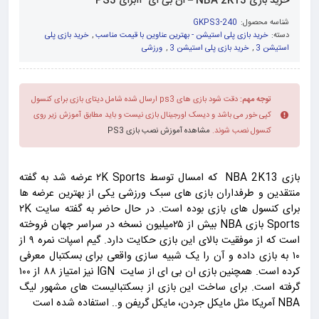
خرید بازی NBA 2K13 – ان بی ای ۱۳برای PS3
شناسه محصول:
GKPS3-240
دسته:
خرید بازی پلی استیشن - بهترین عناوین با قیمت مناسب
,
خرید بازی پلی
استیشن 3
,
خرید بازی پلی استیشن 3
,
ورزشی
توجه مهم:
دقت شود بازی های ps3 ارسال شده شامل دیتای بازی برای کنسول
کپی خور می باشد و دیسک اورجینال بازی نیست و باید مطابق آموزش زیر روی
کنسول نصب شوند.
مشاهده آموزش نصب بازی PS3
بازی NBA 2K13 که امسال توسط ۲K Sports عرضه شد به گفته
منتقدین و طرفداران بازی های سبک ورزشی یکی از بهترین عرضه ها
برای کنسول های بازی بوده است. در حال حاضر به گفته سایت ۲K
Sports بازی NBA بیش از ۲۵میلیون نسخه در سراسر جهان فروخته
است که از موفقیت بالای این بازی حکایت دارد. گیم اسپات نمره ۹ از
۱۰ به بازی داده و آن را یک شبیه سازی واقعی برای بسکتبال معرفی
کرده است. همچنین بازی ان بی ای از سایت IGN نیز
امتیاز ۸۸ از ۱۰۰
گرفته است. برای ساخت این بازی از بسکتبالیست های مشهور لیگ
NBA آمریکا مثل مایکل جردن، مایکل گریفن و.. استفاده شده است