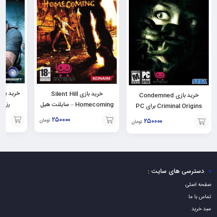
خرید بازی Silent Hill
خرید بازی Condemned
رزیدن
Homecoming – سایلنت هیل
Criminal Origins برای PC
برای PC
۲۵۰۰۰۰
۲۵۰۰۰۰
تومان
تومان
افزودن
افزودن
افزودن
به
به
به
سبد
سبد
سبد
دسترسی های سایت :
صفحه اصلی
تماس با ما
سبد خرید