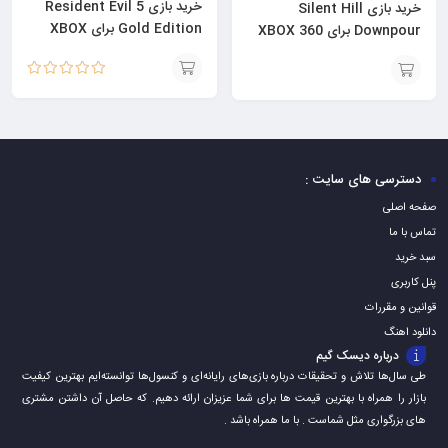
خرید بازی Resident Evil 5
خرید بازی Silent Hill
Gold Edition برای XBOX
Downpour برای XBOX 360
360
نمره
5.00
از 5
افزودن
افزودن
به
به
سبد
سبد
دسترسی های سایت :
صفحه اصلی
تماس با ما
سبد خرید
پنل کاربری
قوانین و مقررات
دانلود اهنگ
درباره دیسک گیم
طی سال‌ها تلاش و تحقیقات درباره بازی‌های رایانه‌ای و کنسول‌ها توانسته‌ایم بهترین کیفیت
بازار را همراه با بهترین قیمت ها برای شما عزیزان ارائه دهیم. که حاصل آن داشتن مشتری
های بزرگواری مثل شماست . با ما همراه باشد .