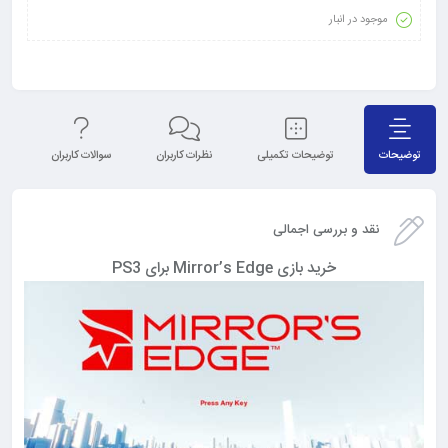
موجود در انبار
توضیحات
توضیحات تکمیلی
نظرات کاربران
سوالات کاربران
نق
نقد و بررسی اجمالی
خرید بازی Mirror’s Edge برای PS3