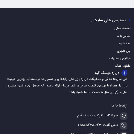
به
به
به
سبد
سبد
سبد
دسترسی های سایت :
صفحه اصلی
تماس با ما
سبد خرید
پنل کاربری
قوانین و مقررات
دانلود اهنگ
درباره دیسک گیم
طی سال‌ها تلاش و تحقیقات درباره بازی‌های رایانه‌ای و کنسول‌ها توانسته‌ایم بهترین کیفیت
بازار را همراه با بهترین قیمت ها برای شما عزیزان ارائه دهیم. که حاصل آن داشتن مشتری
های بزرگواری مثل شماست . با ما همراه باشد .
ارتباط با ما
فروشگاه اینترنتی دیسک گیم
تلفن ثابت: 05155425343