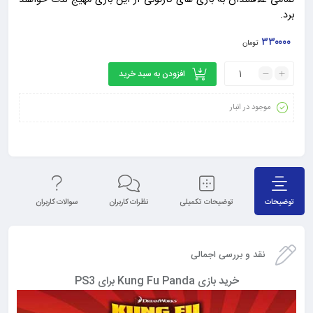
تمامی علاقمندان به بازی های کارتونی از این بازی مهیج لذت خواهند
برد.
۳۳۰۰۰۰
تومان
افزودن به سبد خرید
موجود در انبار
توضیحات
توضیحات تکمیلی
نظرات کاربران
سوالات کاربران
نق
نقد و بررسی اجمالی
خرید بازی Kung Fu Panda برای PS3