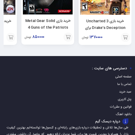
خرید بازی Metal Gear Solid
خرید بازی Uncharted 3
4 Guns of the Patriots
Drake’s Deception برای
برای PS3
PS3
۸۵۰۰۰۰
۱۳۷۰۰۰۰
تومان
تومان
افزودن
افزودن
افزودن
به
به
به
سبد
سبد
سبد
دسترسی های سایت :
صفحه اصلی
تماس با ما
سبد خرید
پنل کاربری
قوانین و مقررات
دانلود اهنگ
درباره دیسک گیم
طی سال‌ها تلاش و تحقیقات درباره بازی‌های رایانه‌ای و کنسول‌ها توانسته‌ایم بهترین کیفیت
بازار را همراه با بهترین قیمت ها برای شما عزیزان ارائه دهیم. که حاصل آن داشتن مشتری