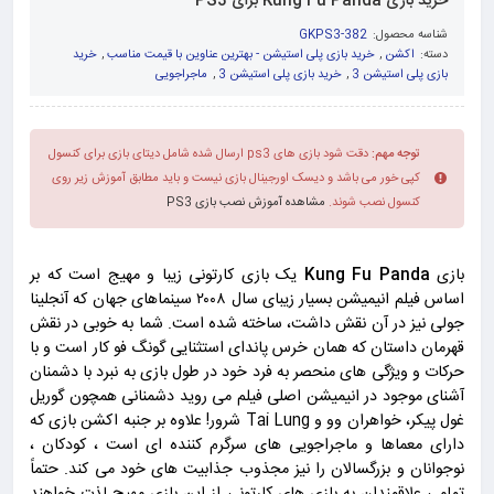
خرید بازی Kung Fu Panda برای PS3
شناسه محصول:
GKPS3-382
دسته:
اکشن
,
خرید بازی پلی استیشن - بهترین عناوین با قیمت مناسب
,
خرید
بازی پلی استیشن 3
,
خرید بازی پلی استیشن 3
,
ماجراجویی
توجه مهم:
دقت شود بازی های ps3 ارسال شده شامل دیتای بازی برای کنسول
کپی خور می باشد و دیسک اورجینال بازی نیست و باید مطابق آموزش زیر روی
کنسول نصب شوند.
مشاهده آموزش نصب بازی PS3
بازی
Kung Fu Panda
یک بازی کارتونی زیبا و مهیج است که بر
اساس فیلم انیمیشن بسیار زیبای سال ۲۰۰۸ سینماهای جهان که آنجلینا
جولی نیز در آن نقش داشت، ساخته شده است. شما به خوبی در نقش
قهرمان داستان که همان خرس پاندای استثنایی گونگ فو کار است و با
حرکات و ویژگی های منحصر به فرد خود در طول بازی به نبرد با دشمنان
آشنای موجود در انیمیشن اصلی فیلم می روید دشمنانی همچون گوریل
غول پیکر، خواهران وو و Tai Lung شرور! علاوه بر جنبه اکشن بازی که
دارای معماها و ماجراجویی های سرگرم کننده ای است ، کودکان ،
نوجوانان و بزرگسالان را نیز مجذوب جذابیت های خود می کند. حتماً