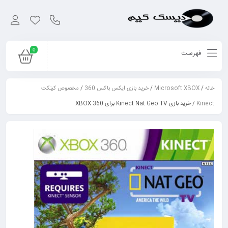
0
فهرست
خانه
/
Microsoft XBOX
/
خرید بازی ایکس باکس 360
/
مخصوص کینکت
Kinect
/ خرید بازی Kinect Nat Geo TV برای XBOX 360