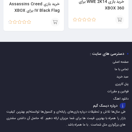
خرید بازی WWE 2K14 برای
خرید بازی Assassins Creed
XBOX 360
IV Black Flag برای XBOX
360
نمره
5.00
از 5
افزودن
نمره
4.60
از
افزودن
5
به
به
سبد
سبد
دسترسی های سایت :
صفحه اصلی
تماس با ما
سبد خرید
پنل کاربری
قوانین و مقررات
دانلود اهنگ
درباره دیسک گیم
طی سال‌ها تلاش و تحقیقات درباره بازی‌های رایانه‌ای و کنسول‌ها توانسته‌ایم بهترین کیفیت
بازار را همراه با بهترین قیمت ها برای شما عزیزان ارائه دهیم. که حاصل آن داشتن مشتری
های بزرگواری مثل شماست . با ما همراه باشد .