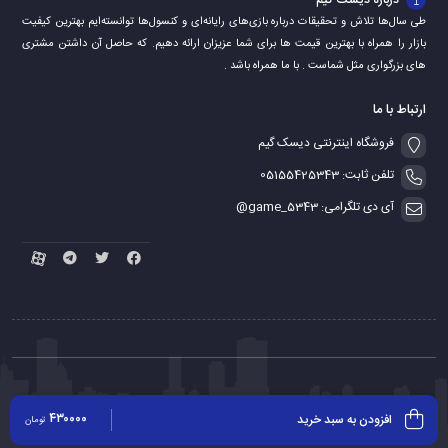
درباره دیسک گیم
طی سال‌ها تلاش و تحقیقات درباره بازی‌های رایانه‌ای و کنسول‌ها توانسته‌ایم بهترین کیفیت
بازار را همراه با بهترین قیمت ها برای شما عزیزان ارائه دهیم. که حاصل آن داشتن مشتری
های بزرگواری مثل شماست . با ما همراه باشد .
ارتباط با ما
فروشگاه اینترنتی دیسک گیم
تلفن ثابت: 05155425343
آی دی تلگرامی: game_5343@
کلیه حقوق مادی و معنوی برای این سایت محفوظ می باشد
۴۳۰۰۰۰
افزودن به سبد خرید
تومان