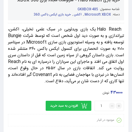
خرید بازی Halo Reach – سرنوشت مجدد برای XBOX 360
شناسه محصول:
GKXBOX-485
دسته:
Microsoft XBOX
,
اکشن
,
خرید بازی ایکس باکس 360
Halo Reach یک بازی ویدئویی در سبک علمی تخیلی، اکشن،
تیراندازی و به صورت دید اول شخص است که توسط شرکت Bungie
توسعه یافته و به وسیله استودیوی بازی سازی Microsoft در سپتامبر
۲۰۱۰ به صورت انحصاری برای کنسول ایکس باکس ۳۶۰ منتشر شده
است. بازی داستان گروهی از سپاه زمین است که قبل از داستان سری
اول اتفاق می افتد و ماجرای این سربازان را درسیاره ای به نام Reach
روایت می کند. اتفاقات بازی در سال ۲۵۵۲ در حال وقوع است،
انسان‌ها در نبردی با مهاجمان فضایی به نام Covenant گیر افتاده‌اند و
تنها کاری که از دست شان بر می‌آید، دفاع است.
۴۳۰۰۰۰
تومان
افزودن به سبد خرید
موجود در انبار