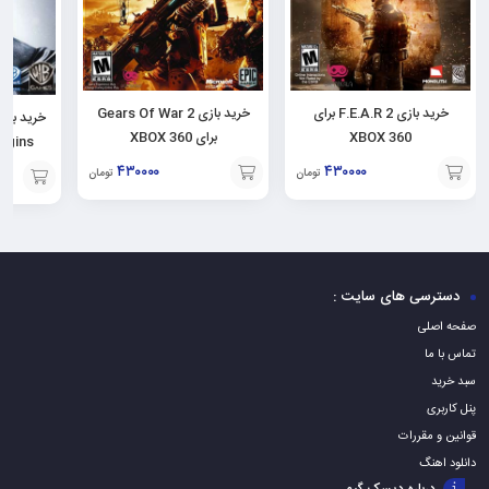
خرید بازی Gears Of War 2
خرید بازی F.E.A.R 2 برای
برای XBOX 360
XBOX 360
Origins برای 360
۴۳۰۰۰۰
۴۳۰۰۰۰
تومان
تومان
افزودن
افزودن
افزودن
به
به
به
سبد
سبد
سبد
دسترسی های سایت :
صفحه اصلی
تماس با ما
سبد خرید
پنل کاربری
قوانین و مقررات
دانلود اهنگ