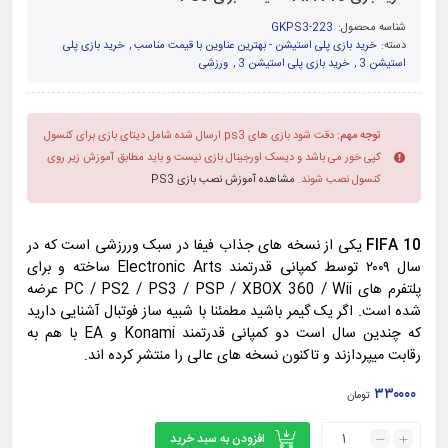
شناسه محصول:
GKPS3-223
دسته:
خرید بازی پلی استیشن - بهترین عناوین با قیمت مناسب
,
خرید بازی پلی
استیشن 3
,
خرید بازی پلی استیشن 3
,
ورزشی
توجه مهم:
دقت شود بازی های ps3 ارسال شده شامل دیتای بازی برای کنسول
کپی خور می باشد و دیسک اورجینال بازی نیست و باید مطابق آموزش زیر روی
کنسول نصب شوند.
مشاهده آموزش نصب بازی PS3
FIFA 10
یکی از نسخه های جذاب فیفا در سبک وررزشی است که در
سال ۲۰۰۹ توسط کمپانی قدرتمند Electronic Arts ساخته و برای
پلتفرم های PC / PS2 / PS3 / PSP / XBOX 360 / Wii عرضه
شده است. اگر یک گیمر باشید مطمئنا با شبیه ساز فوتبال آشنایی دارید
که چندین سال است دو کمپانی قدرتمند Konami و EA با هم به
رقابت میپردازند و تاکنون نسخه های عالی را منتشر کرده اند.
۳۳۰۰۰۰
تومان
افزودن به سبد خرید