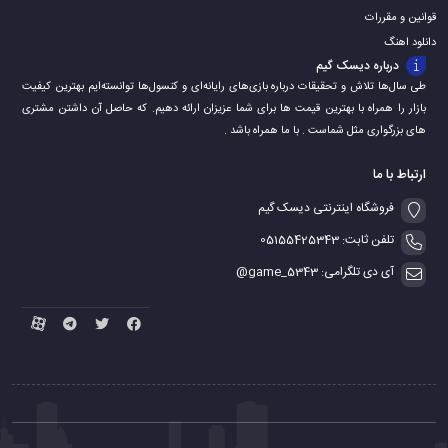
قوانین و مقررات
دانلود اهنگ
درباره دیسک گیم
طی سال‌ها تلاش و تحقیقات درباره بازی‌های رایانه‌ای و کنسول‌ها توانسته‌ایم بهترین کیفیت
بازار را همراه با بهترین قیمت ها برای شما عزیزان ارائه دهیم. که حاصل آن داشتن مشتری
های بزرگواری مثل شماست . با ما همراه باشد .
ارتباط با ما
فروشگاه اینترنتی دیسک گیم
تلفن ثابت: 05155425343
آی دی تلگرامی: game_5343@