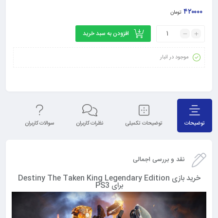
۴۲۰۰۰۰
تومان
افزودن به سبد خرید
موجود در انبار
توضیحات
توضیحات تکمیلی
نظرات کاربران
سوالات کاربران
نق
نقد و بررسی اجمالی
خرید بازی Destiny The Taken King Legendary Edition
برای PS3