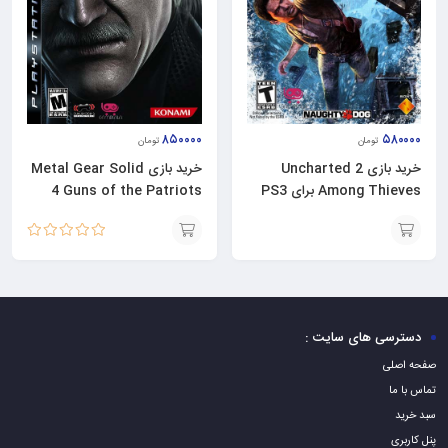
۵۸۰۰۰۰
۸۵۰۰۰۰
تومان
تومان
خرید بازی Uncharted 2
خرید بازی Metal Gear Solid
Among Thieves برای PS3
4 Guns of the Patriots
برای PS3
نمره
5.00
از 5
افزودن
افزودن
به
به
سبد
سبد
دسترسی های سایت :
صفحه اصلی
تماس با ما
سبد خرید
پنل کاربری