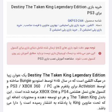
خرید بازی Destiny The Taken King Legendary Edition
برای PS3
شناسه محصول:
GKPS3-244
دسته:
اکشن
,
خرید بازی پلی استیشن - بهترین عناوین با قیمت مناسب
,
خرید
بازی پلی استیشن 3
,
خرید بازی پلی استیشن 3
توجه مهم:
دقت شود بازی های ps3 ارسال شده شامل دیتای بازی برای کنسول
کپی خور می باشد و دیسک اورجینال بازی نیست و باید مطابق آموزش زیر روی
کنسول نصب شوند.
مشاهده آموزش نصب بازی PS3
Destiny The Taken King Legendary Edition
یک عنوان زیبا
در
سبک اکشن
است که در سال ۲۰۱۵ توسط استودیو Bungie ساخته و
توسط Activision برای پلتفرم های PS3 / XBOX 360 / PC و
کنسول های نسل هشتمی PS4 و XBOX One عرضه شده است . این
باندل The Taken King و هر دو توسعه دهنده و محتویات اضافه ای
که تحت عناوین King یا پادشاه به انتشار رسیده است را دارا می
باشد.