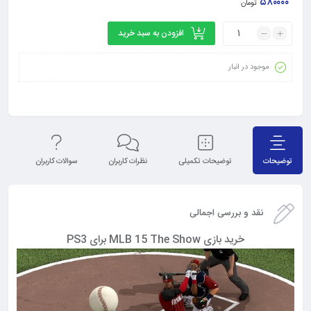
۵۸۰۰۰۰
تومان
افزودن به سبد خرید
موجود در انبار
توضیحات
توضیحات تکمیلی
نظرات کاربران
سوالات کاربران
نق
نقد و بررسی اجمالی
خرید بازی MLB 15 The Show برای PS3