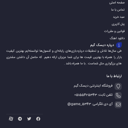
صفحه اصلی
تماس با ما
سبد خرید
پنل کاربری
قوانین و مقررات
دانلود اهنگ
درباره دیسک گیم
طی سال‌ها تلاش و تحقیقات درباره بازی‌های رایانه‌ای و کنسول‌ها توانسته‌ایم بهترین کیفیت
بازار را همراه با بهترین قیمت ها برای شما عزیزان ارائه دهیم. که حاصل آن داشتن مشتری
های بزرگواری مثل شماست . با ما همراه باشد .
ارتباط با ما
فروشگاه اینترنتی دیسک گیم
تلفن ثابت: 05155425343
آی دی تلگرامی: game_5343@