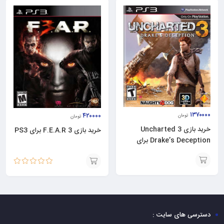
۱۳۷۰۰۰۰
۴۲۰۰۰۰
تومان
تومان
خرید بازی Uncharted 3
خرید بازی F.E.A.R 3 برای PS3
Drake’s Deception برای
PS3
نمره
5.00
از 5
افزودن
افزودن
به
به
سبد
سبد
دسترسی های سایت :