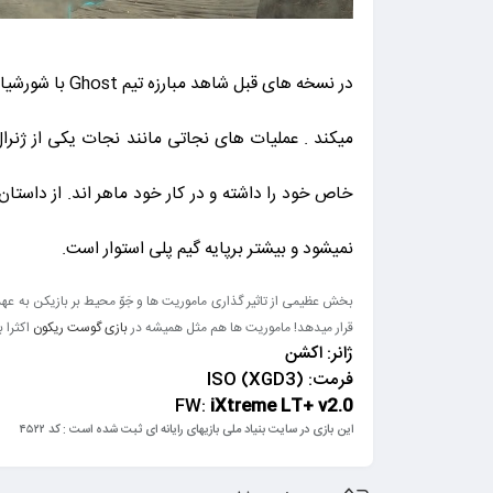
در نسخه های ق
خاص خود را داشته و در کار خود ماهر اند. از داستا
نمیشود و بیشتر برپایه گیم پلی استوار است.
بخش عظیمی از تاثیر گذاری ماموریت ها و جَوّ محیط بر بازیکن به 
قرار میدهد! ماموریت ها هم مثل همیشه در
بازی گوست ریکون
اکثرا با آم
ژانر: اکشن
فرمت: (ISO (XGD3
FW:
iXtreme LT+ v2.0
این بازی در سایت بنیاد ملی بازیهای رایانه ای ثبت شده است : کد ۴۵۲۲