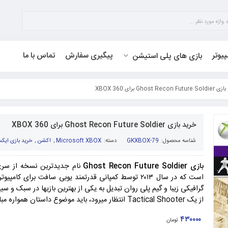
پیوتر
پیگیری سفارش
تماس با ما
بازی های پلی استیشن
Ghost Rec برای XBOX 360
خرید بازی Ghost Recon Future Soldier برای XBOX 360
شناسه محصول:
GKXBOX-79
دسته:
Microsoft XBOX
,
اکشن
,
خرید بازی ایکس
بازی Ghost Recon Future Soldier
نام جدیدترین نسخه از سری
است که در سال ۲۰۱۳ توسط کمپانی قدرتمند یوبی سافت برای ک
گرافیکی زیبا و گیم پلی روان تبدیل به یکی از بهترین بازیها در سبک و س
از یک Tactical Shooter انتظار میرود، باید موضوع داستان همواره مبارزه با تروریست بماند!
۴۳۰۰۰۰
تومان