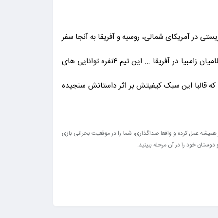
عملیات ضد تروریستی در آمریکای شمالی، روسیه و آفریقا به آنجا سفر
میکند . عملیات های نجاتی مانند نجات یکی از ژنرال های برزیلی با نام “Paez” و یا نجات یک مامور C.I.A از دست شبه نظامیان زامبیا در آفریقا … این تیم ۴نفره توانایی های
 که قالبا این سبک کیفیتش بر اثر داستانش سنجیده
همیشه عمل کرده و وافعا صداگذاری، شما را در موقعیت بحرانی بازی