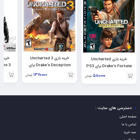
خرید بازی Uncharted 3
خرید بازی Uncharted
Drake’s Deception برای
Drake’s Fortune برای PS3
PS3
۱۳۷۰۰۰۰
۵۸۰۰۰۰
تومان
تومان
افزودن
افزودن
افزودن
به
به
به
سبد
سبد
سبد
دسترسی های سایت :
صفحه اصلی
تماس با ما
سبد خرید