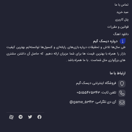
تماس با ما
سبد خرید
پنل کاربری
قوانین و مقررات
دانلود اهنگ
درباره دیسک گیم
طی سال‌ها تلاش و تحقیقات درباره بازی‌های رایانه‌ای و کنسول‌ها توانسته‌ایم بهترین کیفیت
بازار را همراه با بهترین قیمت ها برای شما عزیزان ارائه دهیم. که حاصل آن داشتن مشتری
های بزرگواری مثل شماست . با ما همراه باشد .
ارتباط با ما
فروشگاه اینترنتی دیسک گیم
تلفن ثابت: 05155425343
آی دی تلگرامی: game_5343@