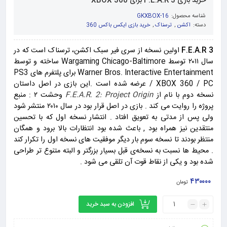
خرید بازی F.E.A.R 3 برای XBOX 360
شناسه محصول:
GKXBOX-16
دسته:
اکشن
,
ترسناک
,
خرید بازی ایکس باکس 360
F.E.A.R 3
اولین نسخه از سری فیر سبک اکشن، ترسناک است که در
سال ۲۰۱۱ توسط Wargaming Chicago-Baltimore ساخته و توسط
Warner Bros. Interactive Entertainment برای پلتفرم های PS3
/ XBOX 360 / PC عرضه شده است .این بازی در اصل داستان
نسخه دوم با نام از
F.E.A.R. 2: Project Origin
وحشت ۲ : منبع
پروژه را روایت می کند . بازی در اصل قرار بود در سال ۲۰۱۰ منتشر شود
ولی پس از مدتی به تعویق افتاد . انتشار نسخه اول که با تحسین
منتقدین نیز همراه بود , باعث شده بود انتظارات بالا برود و همگان
منتظر بودند تا نسخه سوم بار دیگر موفقیت های نسخه اول را تکرار کند
. محیط‌ ها نسبت به نسخه‌ی قبل بسیار بزرگتر و البته متنوع‌ تر طراحی
شده ‌بود و یکی از نقاط قوت آن تلقی می شود .
۴۳۰۰۰۰
تومان
افزودن به سبد خرید