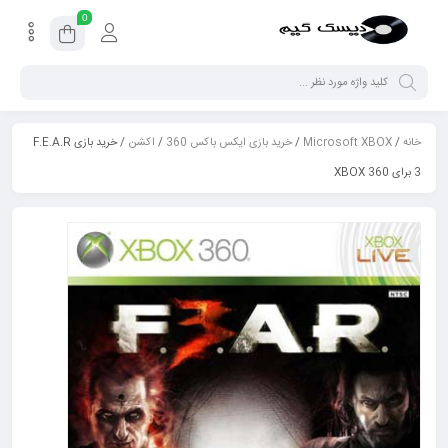
0
خانه
/
Microsoft XBOX
/
خرید بازی ایکس باکس 360
/
اکشن
/ خرید بازی F.E.A.R
3 برای XBOX 360