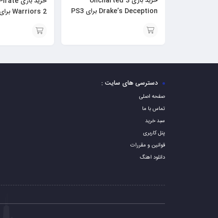
خرید بازی Uncharted 3
خرید بازی
Drake’s Deception برای PS3
Warriors 2 برای PS3
افزودن
افزودن
به
به
سبد
سبد
دسترسی های سایت :
صفحه اصلی
تماس با ما
سبد خرید
پنل کاربری
قوانین و مقررات
دانلود اهنگ