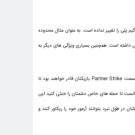
م پلی را تغییر نداده است. به عنوان مثال محدوده
Dynasty Warriors Gu بسیار گسترده تر از قبل بوده است همچنین Melee Atacks تمرکز اصلی داشته است. همچنین بسیاری ویژگی های دیگر به
از این تغییرات می توان به ۳ برند جدید شامل Partner Strike , Emergency Dash و Recovery Gauge اشاره کرد. در قسمت Partner Strike بازیکنان قادر خواهند بود تا
وت کنند و ادامه ی مسیر را با او همراه شوند. در Emergency Dash شما خواهید توانست تا حمله های خاص دشمنان را خنثی کنید این
Recovery جدید این امکان را می سازد تا بازیکنان در طول نبرد بتوانند آرمور خود را ریکاور کنند و