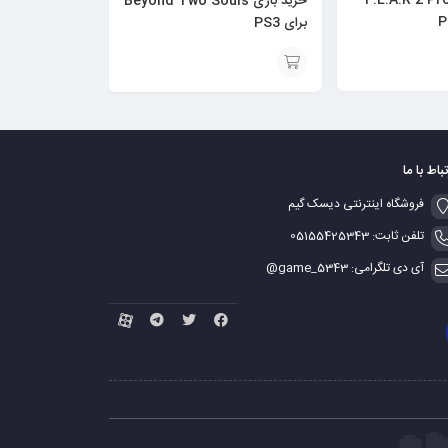
خرید بازی Beyond Two Souls
برای PS3
افزودن
به
سبد
تباط با ما
فروشگاه اینترنتی دیسک گیم
تلفن ثابت: 05155425343
آی دی تلگرامی: game_5343@