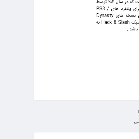
یک عنوان زیبا در سبک اکشن است که در سال ۲۰۱۱ توسط
برای پلتفرم های PS3 /
XBOX 360 عرضه شده است. این نسخه از بازی ادامه دهنده ی نسخه های Dynasty
Warriors و Samurai Warriors می باشد. بازی هایی با دارا بودن سبک Hack & Slash به
اشد .
رسی