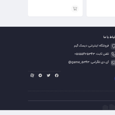
افزودن
به
سبد
تباط با ما
فروشگاه اینترنتی دیسک گیم
تلفن ثابت: 05155425343
آی دی تلگرامی: game_5343@