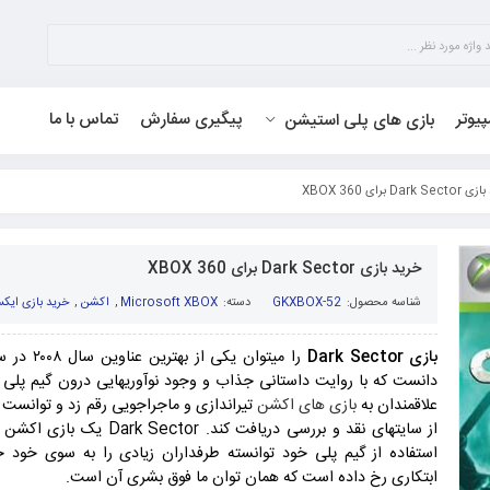
پیوتر
پیگیری سفارش
تماس با ما
بازی های پلی استیشن
Da برای XBOX 360
خرید بازی Dark Sector برای XBOX 360
شناسه محصول:
GKXBOX-52
دسته:
Microsoft XBOX
,
اکشن
,
خرید بازی ایکس
بازی Dark Sector
را میتوان ی
دانست که با روایت داستانی جذاب و وجود نوآوریهایی درون گیم پلی ,
علاقمندان به
بازی های اکشن
تیراندازی و ماجراجویی رقم زد و توانست ا
از سایتهای نقد و بررسی دریافت کند.
Dark Sector یک باز
استفاده از گیم پلی خود توانسته طرفداران زیادی را به سوی خود
ابتکاری رخ داده است که همان توان ما فوق بشری آن است.