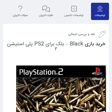
توضیحات
توضیحات تکمیلی
نظرات کاربران
سوالات کاربران
نق
نقد و بررسی اجمالی
خرید بازی
Black – بلک برای PS2 پلی استیشن
۲