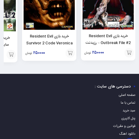
خرید بازی Resident Evil
خرید بازی Resident Evil
Outbreak File #2 – رزیدنت
Survivor 2 Code Veronica
سایلنت هیل
اویل برای PS2
– رزیدنت اویل برای PS2
۲۵۰۰۰۰
۲۵۰۰۰۰
تومان
تومان
افزودن
افزودن
افزودن
به
به
به
سبد
سبد
سبد
دسترسی های سایت :
صفحه اصلی
تماس با ما
سبد خرید
پنل کاربری
قوانین و مقررات
دانلود اهنگ