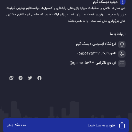
درباره دیسک گیم
طی سال‌ها تلاش و تحقیقات درباره بازی‌های رایانه‌ای و کنسول‌ها توانسته‌ایم بهترین کیفیت
بازار را همراه با بهترین قیمت ها برای شما عزیزان ارائه دهیم. که حاصل آن داشتن مشتری
های بزرگواری مثل شماست . با ما همراه باشد .
ارتباط با ما
فروشگاه اینترنتی دیسک گیم
تلفن ثابت: 05155425343
آی دی تلگرامی: game_5343@
کلیه حقوق مادی و معنوی برای این سایت محفوظ می باشد
۲۵۰۰۰۰
افزودن به سبد خرید
تومان