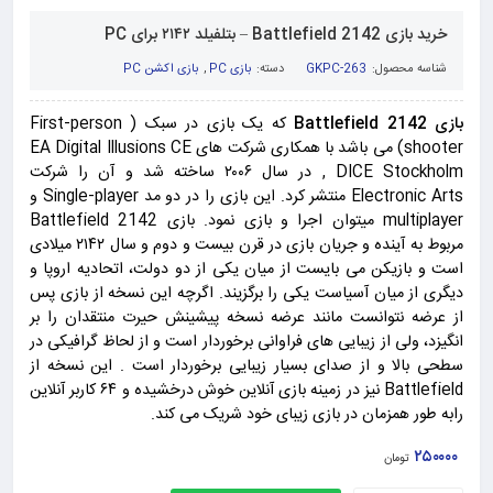
خرید بازی Battlefield 2142 – بتلفیلد ۲۱۴۲ برای PC
شناسه محصول:
GKPC-263
دسته:
بازی PC
,
بازی اکشن PC
بازی Battlefield 2142
که یک بازی در سبک ( First-person
shooter) می باشد با همکاری شرکت های EA Digital Illusions CE
, DICE Stockholm در سال ۲۰۰۶ ساخته شد و آن را شرکت
Electronic Arts منتشر کرد. این بازی را در دو مد Single-player و
multiplayer میتوان اجرا و بازی نمود. بازی Battlefield 2142
مربوط به آینده و جریان بازی در قرن بیست و دوم و سال ۲۱۴۲ میلادی
است و بازیکن می بایست از میان یکی از دو دولت، اتحادیه اروپا و
دیگری از میان آسیاست یکی را برگزیند. اگرچه این نسخه از بازی پس
از عرضه نتوانست مانند عرضه نسخه پیشینش حیرت منتقدان را بر
انگیزد، ولی از زیبایی های فراوانی برخوردار است و از لحاظ گرافیکی در
سطحی بالا و از صدای بسیار زیبایی برخوردار است . این نسخه از
Battlefield نیز در زمینه بازی آنلاین خوش درخشیده و ۶۴ کاربر آنلاین
رابه طور همزمان در بازی زیبای خود شریک می کند.
۲۵۰۰۰۰
تومان