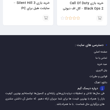
خرید بازی Silent Hill 3 –
خرید بازی Call Of Duty
سایلنت هیل برای PC
Black Ops 2 – کال اف دیوتی
برای PC
نمره
3.70
افزودن
افزودن
از 5
به
به
سبد
سبد
دسترسی های سایت :
صفحه اصلی
تماس با ما
سبد خرید
پنل کاربری
قوانین و مقررات
دانلود اهنگ
درباره دیسک گیم
طی سال‌ها تلاش و تحقیقات درباره بازی‌های رایانه‌ای و کنسول‌ها توانسته‌ایم بهترین کیفیت
بازار را همراه با بهترین قیمت ها برای شما عزیزان ارائه دهیم. که حاصل آن داشتن مشتری
های بزرگواری مثل شماست . با ما همراه باشد .