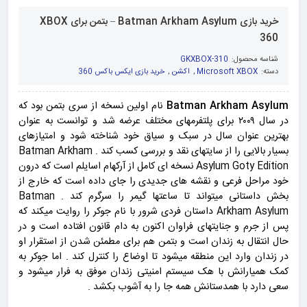
خرید بازی Batman Arkham Asylum – بتمن برای XBOX
360
شناسه محصول:
GKXBOX-310
دسته:
Microsoft XBOX
,
اکشن
,
خرید بازی ایکس باکس 360
Batman Arkham Asylum
نام اولین نسخه از سری بتمن بود که
در سال ۲۰۰۹ برای پلتفرمهای مختلف عرضه شد و توانست به عنوان
بهترین عنوان سال در سبک و سیاق خود شناخته شود و امتیازهای
بسیار بالایی را از سایتهای نقد و بررسی کسب کند . Batman Arkham
Asylum Goty Edition نسخه ای کامل از آرکهام اسایلم است که درون
خود مراحل فرعی و نقشه های جدیدی را جای داده است که خارج از
بخش داستانی میتواند تا ساعتها گیمر را سرگرم کند . Batman
Arkham Asylum داستان فردی شرور با نام جوکر را روایت میکند که
پس از جرم و جنایتهای فراوان اکنون به دام قانون افتاده است و در
حال انتقال به زندان است و بتمن هم برای مطمئن شدن از استقرار او
در زندان وارد این منطقه میشود تا اوضاع را کنترل کند . اما جوکر به
کمک همیارانش با هک سیستم امنیتی زندان موفق به فرار میشود و
سعی دارد با همدستانش همه جا را به آشوب بکشد .