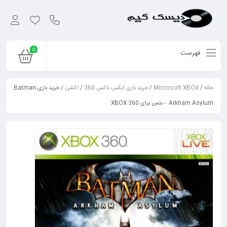
0
فهرست
خانه
/
Microsoft XBOX
/
خرید بازی ایکس باکس 360
/
اکشن
/ خرید بازی Batman
Arkham Asylum – بتمن برای XBOX 360