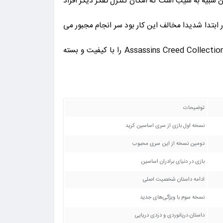
م Piece of Eden برای برقرار کردن صلح در جهان است. Piece of Eden شیء ای بلورین شبیه به سیب است که امکان کنترل تفکر دیگر افراد
Abst چنین نیت خیری ندارد. دسموند نیز که در ابتدا شدیدا مخالف این کار بود سر انجام مجبور می
شود سر تعظیم فرود آورد. پس اگر علاقمند به سبک اکشن و ماجراجویی هستید هم اکنون میتوانید عنوان بی نظیر و کمیاب Assassins Creed Collection را با کیفیت و بسته
توضیحات
نسخه اول بازی از سری اساسین کرید
دومین نسخه از این سری محبوب
بازی در دنیای برادران اساسین
ادامه داستان شخصیت اصلی
نسخه سوم با ویژگی‌های جدید
داستان دریانوردی و دزدی دریایی