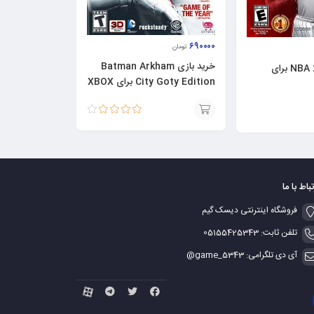
۶۹۰۰۰۰
تومان
خرید بازی Batman Arkham
خرید بازی NBA 2k14 برای
City Goty Edition برای XBOX
360
نمره
4.00
افزودن
از 5
به
سبد
تباط با ما
فروشگاه اینترنتی دیسک گیم
تلفن ثابت: 05155425343
آی دی تلگرامی: game_5343@