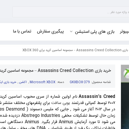
پیوتر
پیگیری سفارش
تماس با ما
بازی های پلی استیشن
 مجموعه اساسین کرید برای XBOX 360
خرید بازی Assassins Creed Collection – مجموعه اساسین کرید برای XBOX 360
شناسه محصول:
GKXBOX-379
دسته:
Microsoft XBOX
,
اکشن
,
خرید بازی ایک
Assassin’s Creed
نام اولین شماره از سری محبوب اساسین کرید
۲۰۰۷ توسط کمپانی قدرتمند
یوبی سافت
برای پلتفرمهای مختلف منتشر ش
زمان حال توسط تشکیلات مخفی es
می شود تا مورد آزمایش Animus ق
خاطرات نیاکان یک فرد از طریق شناسایی NA