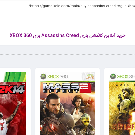
https://game-kala.com/main/buy-assassins-creed-rogue-xbox
خرید آنلاین کالکشن بازی Assassins Creed برای XBOX 360