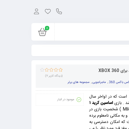
0
4
امتیاز
4.00
(دیدگاه کاربر
7
)
از 5 امتیاز
س باکس 360
,
ماجراجویی
,
مجموعه های برتر
مشتری
 است که در اواخر سال
موجود در انبار
د . بازی
اساسین کرید ۱
در سال ۲۰۱۲ آغاز می شود , جایی که ملیس دسموند ( Miles Desmond ) شخصیت بازی در
Abstrego Industri دزدیده شده و به مکانی نامعلوم برده
رار بگیرد. Animus دستگاهی است که امکان دسترسی به
D های مخفی سلول های مغز فرد مورد نظر را می