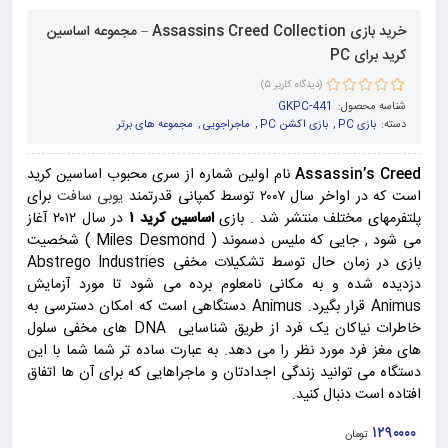
خرید بازی Assassins Creed Collection – مجموعه اساسین
کرید برای PC
(دیدگاه کاربر
5
)
2
امتیاز
5.00
از
شناسه محصول:
GKPC-441
5 امتیاز
دسته:
بازی PC
,
بازی اکشن PC
,
ماجراجویی
,
مجموعه های برتر
مشتری
Assassin’s Creed
نام اولین شماره از سری محبوب اساسین کرید
است که در اواخر سال ۲۰۰۷ توسط کمپانی قدرتمند
یوبی سافت
برای
پلتفرمهای مختلف منتشر شد . بازی
اساسین کرید ۱
در سال ۲۰۱۲ آغاز
می شود , جایی که ملیس دسموند ( Miles Desmond ) شخصیت
بازی در زمان حال توسط تشکیلات مخفی Abstrego Industries
دزدیده شده و به مکانی نامعلوم برده می شود تا مورد آزمایش
Animus قرار بگیرد. Animus دستگاهی است که امکان دسترسی به
خاطرات نیاکان یک فرد از طریق شناسایی DNA های مخفی سلول
های مغز فرد مورد نظر را می دهد. به عبارت ساده تر شما شما با این
دستگاه می توانید زندگی اجدادتان و ماجراهایی که برای آن ها اتفاق
افتاده است دنبال کنید.
۱۲۹۰۰۰۰
تومان