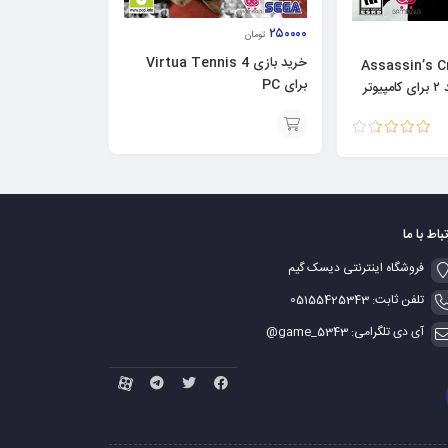
۲۵۰۰۰۰
تومان
خرید بازی Virtua Tennis 4
زی Assassin’s Creed
برای PC
II – اساسین کرید ۲ برای کامپیوتر
نمره
3.50
افزودن
از 5
به
سبد
تباط با ما
فروشگاه اینترنتی دیسک گیم
تلفن ثابت: 05155425343
آی دی تلگرامی: game_5343@