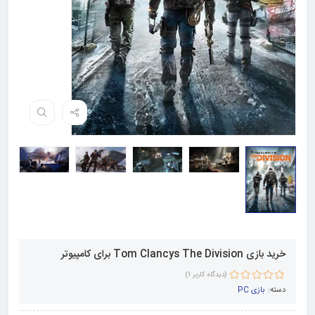
خرید بازی Tom Clancys The Division برای کامپیوتر
(دیدگاه کاربر
1
)
1
امتیاز
5.00
از
دسته:
بازی PC
5 امتیاز
مشتری