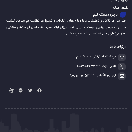
قوانین و مقررات
دانلود اهنگ
درباره دیسک گیم
طی سال‌ها تلاش و تحقیقات درباره بازی‌های رایانه‌ای و کنسول‌ها توانسته‌ایم بهترین کیفیت
بازار را همراه با بهترین قیمت ها برای شما عزیزان ارائه دهیم. که حاصل آن داشتن مشتری
های بزرگواری مثل شماست . با ما همراه باشد .
ارتباط با ما
فروشگاه اینترنتی دیسک گیم
تلفن ثابت: 05155425343
آی دی تلگرامی: game_5343@