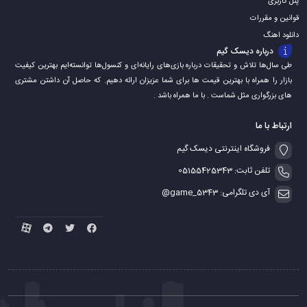
پنل کاربری
قوانین و مقررات
دانلود اهنگ
درباره دیسک گیم
طی سال‌ها تلاش و تحقیقات درباره بازی‌های رایانه‌ای و کنسول‌ها توانسته‌ایم بهترین کیفیت
بازار را همراه با بهترین قیمت ها برای شما عزیزان ارائه دهیم. که حاصل آن داشتن مشتری
های بزرگواری مثل شماست . با ما همراه باشد .
ارتباط با ما
فروشگاه اینترنتی دیسک گیم
تلفن ثابت: 05155425343
آی دی تلگرامی: game_5343@