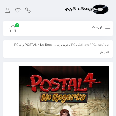
0
فهرست
خانه
/
بازی PC
/
بازی اکشن PC
/ خرید بازی POSTAL 4 No Regerts برای PC
کامپیوتر