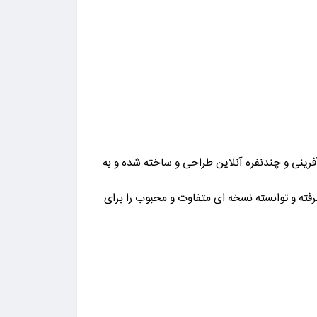
که در سبک اکشن، ماجراجویی، نقش آفرینی و چندنفره آنلاین طراحی و ساخته شده و به
ه است. این بازی کاملا از سبک و سیاق عناوین بزرگی از جمله Diablo و World of Warcraft الهام گرفته و توانسته نسخه ای متفاوت و محبوب را برای