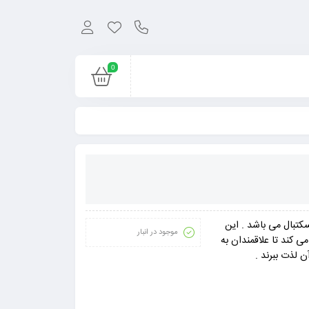
0
 بسکتبال می باشد . این
موجود در انبار
 کند تا علاقمندان به
 لذت ببرند .