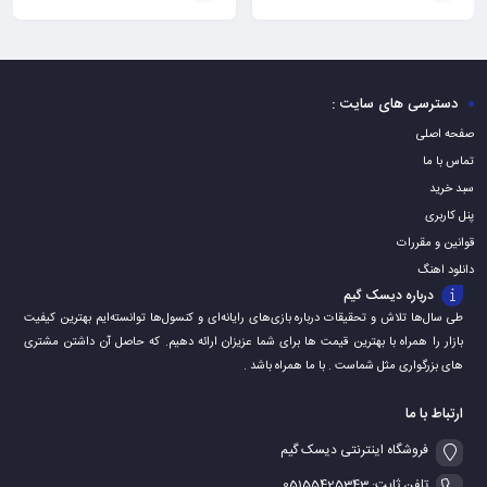
افزودن
افزودن
به
به
سبد
سبد
دسترسی های سایت :
صفحه اصلی
تماس با ما
سبد خرید
پنل کاربری
قوانین و مقررات
دانلود اهنگ
درباره دیسک گیم
طی سال‌ها تلاش و تحقیقات درباره بازی‌های رایانه‌ای و کنسول‌ها توانسته‌ایم بهترین کیفیت
بازار را همراه با بهترین قیمت ها برای شما عزیزان ارائه دهیم. که حاصل آن داشتن مشتری
های بزرگواری مثل شماست . با ما همراه باشد .
ارتباط با ما
فروشگاه اینترنتی دیسک گیم
تلفن ثابت: 05155425343