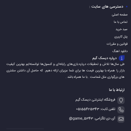
دسترسی های سایت :
صفحه اصلی
تماس با ما
سبد خرید
پنل کاربری
قوانین و مقررات
دانلود اهنگ
درباره دیسک گیم
طی سال‌ها تلاش و تحقیقات درباره بازی‌های رایانه‌ای و کنسول‌ها توانسته‌ایم بهترین کیفیت
بازار را همراه با بهترین قیمت ها برای شما عزیزان ارائه دهیم. که حاصل آن داشتن مشتری
های بزرگواری مثل شماست . با ما همراه باشد .
ارتباط با ما
فروشگاه اینترنتی دیسک گیم
تلفن ثابت: 05155425343
آی دی تلگرامی: game_5343@