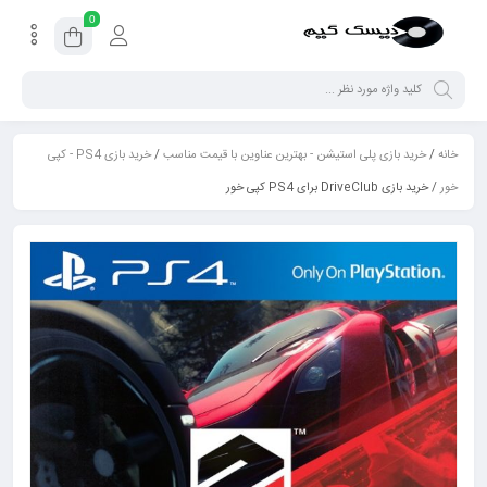
0
خانه
/
خرید بازی پلی استیشن - بهترین عناوین با قیمت مناسب
/
خرید بازی PS4 - کپی
خور
/ خرید بازی DriveClub برای PS4 کپی خور