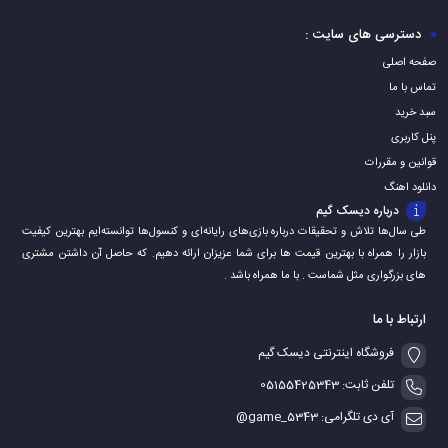
دسترسی های سایت :
صفحه اصلی
تماس با ما
سبد خرید
پنل کاربری
قوانین و مقررات
دانلود اهنگ
درباره دیسک گیم
طی سال‌ها تلاش و تحقیقات درباره بازی‌های رایانه‌ای و کنسول‌ها توانسته‌ایم بهترین کیفیت
بازار را همراه با بهترین قیمت ها برای شما عزیزان ارائه دهیم. که حاصل آن داشتن مشتری
های بزرگواری مثل شماست . با ما همراه باشد .
ارتباط با ما
فروشگاه اینترنتی دیسک گیم
تلفن ثابت: 05155425343
آی دی تلگرامی: game_5343@