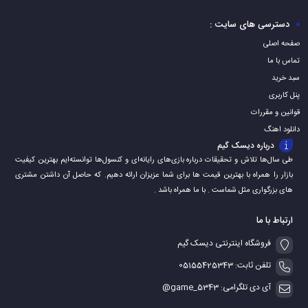
سبد
سبد
سبد
دسترسی های سایت :
صفحه اصلی
تماس با ما
سبد خرید
پنل کاربری
قوانین و مقررات
دانلود اهنگ
درباره دیسک گیم
طی سال‌ها تلاش و تحقیقات درباره بازی‌های رایانه‌ای و کنسول‌ها توانسته‌ایم بهترین کیفیت
بازار را همراه با بهترین قیمت ها برای شما عزیزان ارائه دهیم. که حاصل آن داشتن مشتری
های بزرگواری مثل شماست . با ما همراه باشد .
ارتباط با ما
فروشگاه اینترنتی دیسک گیم
تلفن ثابت: 05155425343
آی دی تلگرامی: game_5343@