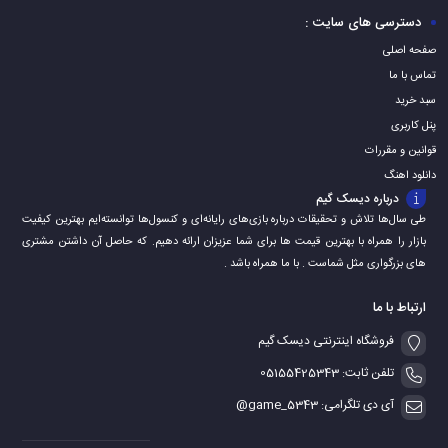
سبد
سبد
سبد
دسترسی های سایت :
صفحه اصلی
تماس با ما
سبد خرید
پنل کاربری
قوانین و مقررات
دانلود اهنگ
درباره دیسک گیم
طی سال‌ها تلاش و تحقیقات درباره بازی‌های رایانه‌ای و کنسول‌ها توانسته‌ایم بهترین کیفیت
بازار را همراه با بهترین قیمت ها برای شما عزیزان ارائه دهیم. که حاصل آن داشتن مشتری
های بزرگواری مثل شماست . با ما همراه باشد .
ارتباط با ما
فروشگاه اینترنتی دیسک گیم
تلفن ثابت: 05155425343
آی دی تلگرامی: game_5343@