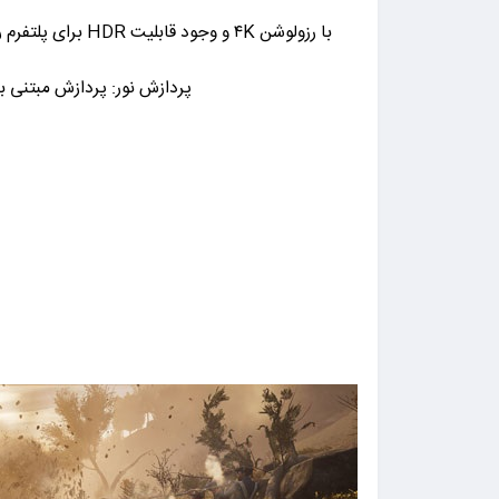
با رزولوشن ۴K 
پردازش نور: پردازش مبتنی ب