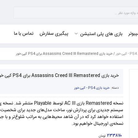
پیوتر
پیگیری سفارش
تماس با ما
بازی های پلی استیشن
ور
/ خرید بازی Assassins Creed III Remastered برای PS4 کپی خور
خرید بازی Assassins Creed III Remastered برای PS4 کپی خور
دسته:
خرید بازی PS4 - کپی خور
نسخه Remastered بازی AC III توسط yable
سیستم جدیدی برای پردازش نور، ساخت مدل‌های جدید برای شخصیت‌ها
استفاده خواهد کرد که در آن شاهد محیط‌هایی به مراتب شلوغ‌تر و با جز
نسخه‌ی اورجینال خواهیم بود.
۲۳۳۸۷۰
تومان