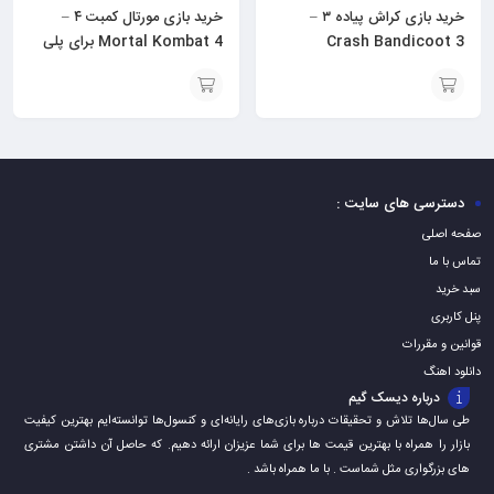
خرید بازی کراش پیاده ۳ –
خرید بازی مورتال کمبت ۴ –
Crash Bandicoot 3
Mortal Kombat 4 برای پلی
Warped برای ps1
ایستیشن ۱ – PS1
افزودن
افزودن
به
به
سبد
سبد
دسترسی های سایت :
صفحه اصلی
تماس با ما
سبد خرید
پنل کاربری
قوانین و مقررات
دانلود اهنگ
درباره دیسک گیم
طی سال‌ها تلاش و تحقیقات درباره بازی‌های رایانه‌ای و کنسول‌ها توانسته‌ایم بهترین کیفیت
بازار را همراه با بهترین قیمت ها برای شما عزیزان ارائه دهیم. که حاصل آن داشتن مشتری
های بزرگواری مثل شماست . با ما همراه باشد .