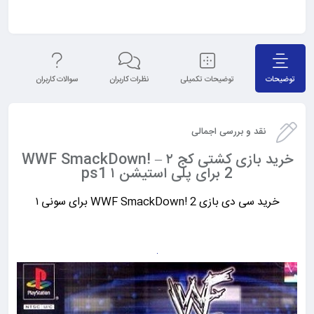
توضیحات
توضیحات تکمیلی
نظرات کاربران
سوالات کاربران
نق
نقد و بررسی اجمالی
خرید بازی کشتی کج ۲ – WWF SmackDown!
2 برای پلی استیشن ۱ ps1
خرید سی دی بازی WWF SmackDown! 2 برای سونی ۱