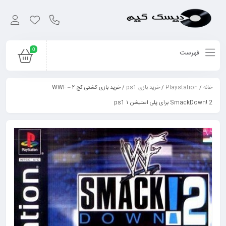
0
فهرست
خانه
/
Playstation
/
خرید بازی ps1
/ خرید بازی کشتی کج ۲ – WWF
SmackDown! 2 برای پلی استیشن ۱ ps1