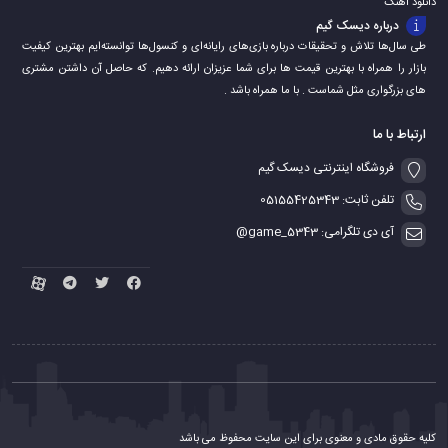
دانلود اهنگ
درباره دیسک گیم
طی سال‌ها تلاش و تحقیقات درباره بازی‌های رایانه‌ای و کنسول‌ها توانسته‌ایم بهترین کیفیت
بازار را همراه با بهترین قیمت ها برای شما عزیزان ارائه دهیم. که حاصل آن داشتن مشتری
های بزرگواری مثل شماست . با ما همراه باشد .
ارتباط با ما
فروشگاه اینترنتی دیسک گیم
تلفن ثابت: 05155425343
آی دی تلگرامی: game_5343@
کلیه حقوق مادی و معنوی برای این سایت محفوظ می باشد