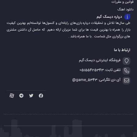
قوانین و مقررات
دانلود اهنگ
درباره دیسک گیم
طی سال‌ها تلاش و تحقیقات درباره بازی‌های رایانه‌ای و کنسول‌ها توانسته‌ایم بهترین کیفیت
بازار را همراه با بهترین قیمت ها برای شما عزیزان ارائه دهیم. که حاصل آن داشتن مشتری
های بزرگواری مثل شماست . با ما همراه باشد .
ارتباط با ما
فروشگاه اینترنتی دیسک گیم
تلفن ثابت: 05155425343
آی دی تلگرامی: game_5343@