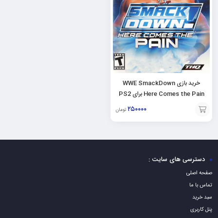
خرید بازی WWE SmackDown
Here Comes the Pain برای PS2
۲۵۰۰۰۰
تومان
افزودن
به
سبد
دسترسی های سایت :
صفحه اصلی
تماس با ما
سبد خرید
پنل کاربری