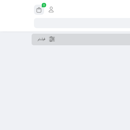
0
فیلـتر