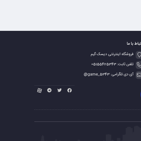
تباط با ما
فروشگاه اینترنتی دیسک گیم
تلفن ثابت: 05155425343
آی دی تلگرامی: game_5343@