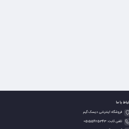
تباط با ما
فروشگاه اینترنتی دیسک گیم
تلفن ثابت: 05155425343