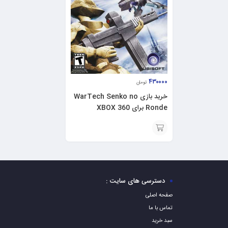
۴۳۰۰۰۰
تومان
خرید بازی WarTech Senko no
Ronde برای XBOX 360
افزودن
به
سبد
دسترسی های سایت :
صفحه اصلی
تماس با ما
سبد خرید