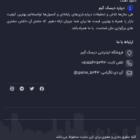
دانلود اهنگ
درباره دیسک گیم
طی سال‌ها تلاش و تحقیقات درباره بازی‌های رایانه‌ای و کنسول‌ها توانسته‌ایم بهترین کیفیت
بازار را همراه با بهترین قیمت ها برای شما عزیزان ارائه دهیم. که حاصل آن داشتن مشتری
های بزرگواری مثل شماست . با ما همراه باشد .
ارتباط با ما
فروشگاه اینترنتی دیسک گیم
تلفن ثابت: 05155425343
آی دی تلگرامی: game_5343@
کلیه حقوق مادی و معنوی برای این سایت محفوظ می باشد