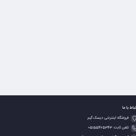
تباط با ما
فروشگاه اینترنتی دیسک گیم
تلفن ثابت: 05155425343