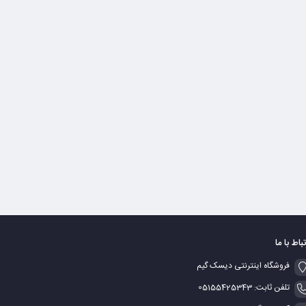
تباط با ما
فروشگاه اینترنتی دیسک گیم
تلفن ثابت: 05155425343